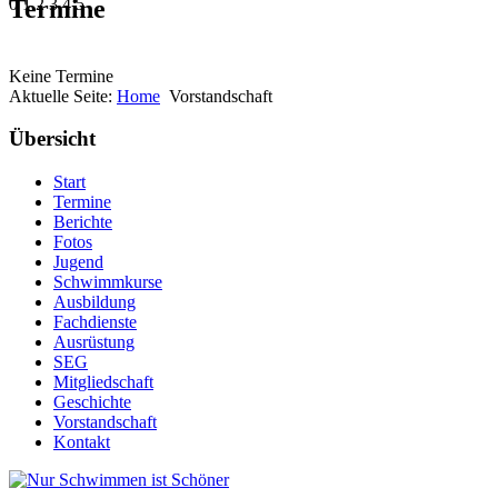
Termine
0
1
2
3
4
5
Keine Termine
Aktuelle Seite:
Home
Vorstandschaft
Übersicht
Start
Termine
Berichte
Fotos
Jugend
Schwimmkurse
Ausbildung
Fachdienste
Ausrüstung
SEG
Mitgliedschaft
Geschichte
Vorstandschaft
Kontakt